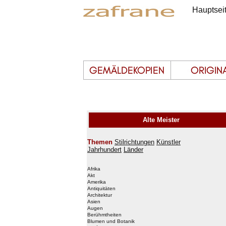
Hauptsei
Alte Meister
Themen
Stilrichtungen
Künstler
Jahrhundert
Länder
Afrika
Akt
Amerika
Antiquitäten
Architektur
Asien
Augen
Berühmtheiten
Blumen und Botanik