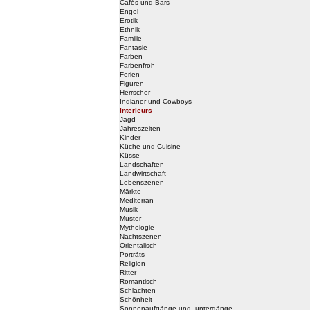
Cafés und Bars
Engel
Erotik
Ethnik
Familie
Fantasie
Farben
Farbenfroh
Ferien
Figuren
Herrscher
Indianer und Cowboys
Interieurs
Jagd
Jahreszeiten
Kinder
Küche und Cuisine
Küsse
Landschaften
Landwirtschaft
Lebenszenen
Märkte
Mediterran
Musik
Muster
Mythologie
Nachtszenen
Orientalisch
Porträts
Religion
Ritter
Romantisch
Schlachten
Schönheit
Sonnenaufgänge und -untergänge