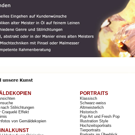
ÄLDEKOPIEN
PORTRAITS
ansichten
Klassisch
nsuche
Schwarz-weiss
nach Stilrichtungen
Altmeisterlich
r Craquelé Effekt
Historisch
irnis
Pop Art und Fresh Pop
nfotos von Gemäldekopien
Illustration Style
Hochzeitsportraits
GINALKUNST
Tierportraits
Portraits im Überblick