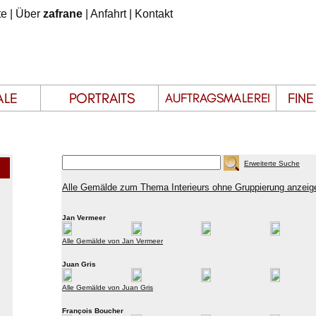
te
|
Über
zafrane
|
Anfahrt
|
Kontakt
Erweiterte Suche
Alle Gemälde zum Thema Interieurs ohne Gruppierung anzeig
Jan Vermeer
Alle Gemälde von Jan Vermeer
Juan Gris
Alle Gemälde von Juan Gris
François Boucher