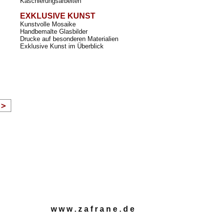
Kaschierungsarbeiten
EXKLUSIVE KUNST
Kunstvolle Mosaike
Handbemalte Glasbilder
Drucke auf besonderen Materialien
Exklusive Kunst im Überblick
w w w . z a f r a n e . d e