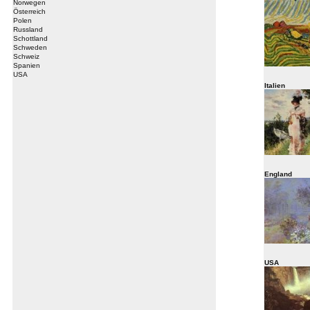
Norwegen
Österreich
Polen
Russland
Schottland
Schweden
Schweiz
Spanien
USA
Italien
England
USA