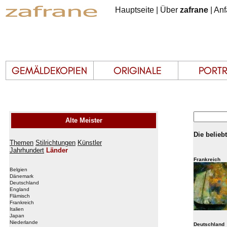
Hauptseite
|
Über
zafrane
|
Anf
Alte Meister
Die belieb
Themen
Stilrichtungen
Künstler
Jahrhundert
Länder
Frankreich
Belgien
Dänemark
Deutschland
England
Flämisch
Frankreich
Italien
Japan
Niederlande
Deutschland