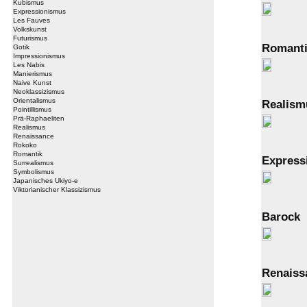
Kubismus
Expressionismus
Les Fauves
Volkskunst
Futurismus
Romant
Gotik
Impressionismus
Les Nabis
Manierismus
Naive Kunst
Neoklassizismus
Orientalismus
Realism
Pointillismus
Prä-Raphaeliten
Realismus
Renaissance
Rokoko
Romantik
Express
Surrealismus
Symbolismus
Japanisches Ukiyo-e
Viktorianischer Klassizismus
Barock
Renaiss