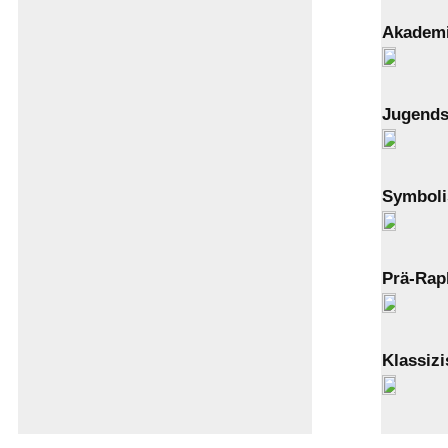
Akadem
Jugends
Symbol
Prä-Rap
Klassizi