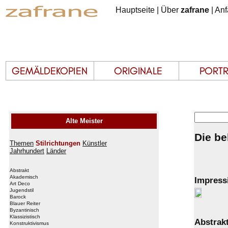
Hauptseite
|
Über
zafrane
|
Anf
Alte Meister
Die be
Themen
Stilrichtungen
Künstler
Jahrhundert
Länder
Abstrakt
Akademisch
Impress
Art Deco
Jugendstil
Barock
Blauer Reiter
Byzantinisch
Klassizistisch
Abstrak
Konstruktivismus