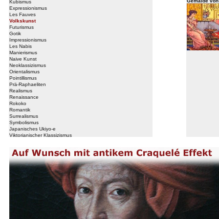
Gemälde von 
Kubismus
Expressionismus
Les Fauves
Volkskunst
Futurismus
Gotik
Impressionismus
Les Nabis
Manierismus
Naive Kunst
Neoklassizismus
Orientalismus
Pointillismus
Prä-Raphaeliten
Realismus
Renaissance
Rokoko
Romantik
Surrealismus
Symbolismus
Japanisches Ukiyo-e
Viktorianischer Klassizismus