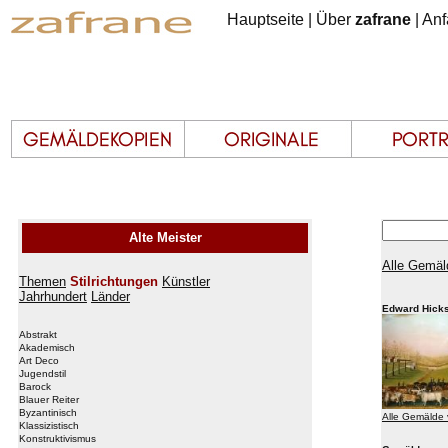
Hauptseite
|
Über
zafrane
|
Anf
Alte Meister
Alle Gemäl
Themen
Stilrichtungen
Künstler
Jahrhundert
Länder
Edward Hick
Abstrakt
Akademisch
Art Deco
Jugendstil
Barock
Blauer Reiter
Byzantinisch
Alle Gemälde 
Klassizistisch
Konstruktivismus