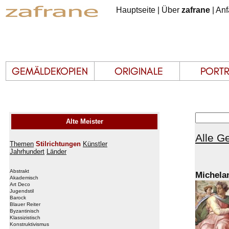
Hauptseite
|
Über
zafrane
|
Anf
Alte Meister
Alle G
Themen
Stilrichtungen
Künstler
Jahrhundert
Länder
Abstrakt
Michela
Akademisch
Art Deco
Jugendstil
Barock
Blauer Reiter
Byzantinisch
Klassizistisch
Konstruktivismus