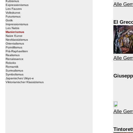
Kubismus
Alle Gem
Expressionismus
Les Fauves
Volkskunst
Futurismus
Gotik
El Grec
Impressionismus
Les Nabis
Manierismus
Naive Kunst
Neoklassizismus
Orientalismus
Pointillismus
Prä-Raphaeliten
Realismus
Alle Gem
Renaissance
Rokoko
Romantik
Surrealismus
Symbolismus
Giusepp
Japanisches Ukiyo-e
Viktorianischer Klassizismus
Alle Gem
Tintoret