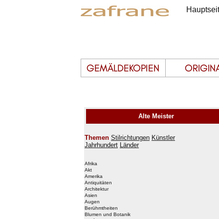
Hauptsei
Alte Meister
Themen
Stilrichtungen
Künstler
Jahrhundert
Länder
Afrika
Akt
Amerika
Antiquitäten
Architektur
Asien
Augen
Berühmtheiten
Blumen und Botanik