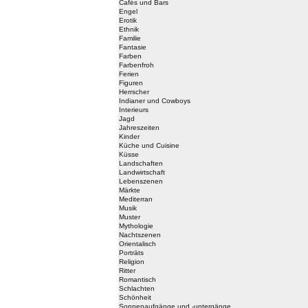
Cafés und Bars
Engel
Erotik
Ethnik
Familie
Fantasie
Farben
Farbenfroh
Ferien
Figuren
Herrscher
Indianer und Cowboys
Interieurs
Jagd
Jahreszeiten
Kinder
Küche und Cuisine
Küsse
Landschaften
Landwirtschaft
Lebenszenen
Märkte
Mediterran
Musik
Muster
Mythologie
Nachtszenen
Orientalisch
Porträts
Religion
Ritter
Romantisch
Schlachten
Schönheit
Sonnenaufgänge und -untergänge