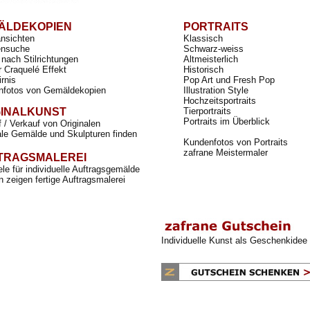
ÄLDEKOPIEN
PORTRAITS
ansichten
Klassisch
nsuche
Schwarz-weiss
nach Stilrichtungen
Altmeisterlich
r Craquelé Effekt
Historisch
irnis
Pop Art und Fresh Pop
nfotos von Gemäldekopien
Illustration Style
Hochzeitsportraits
GINALKUNST
Tierportraits
Portraits im Überblick
 / Verkauf von Originalen
ale Gemälde und Skulpturen finden
Kundenfotos von Portraits
zafrane Meistermaler
TRAGSMALEREI
ele für individuelle Auftragsgemälde
 zeigen fertige Auftragsmalerei
Individuelle Kunst als Geschenkidee