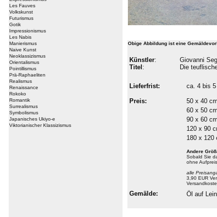
Les Fauves
Volkskunst
Futurismus
Gotik
Impressionismus
Les Nabis
Manierismus
Obige Abbildung ist eine Gemäldevor
Naive Kunst
Neoklassizismus
Künstler
:
Giovanni Seg
Orientalismus
Titel
:
Die teuflisch
Pointillismus
Prä-Raphaeliten
Realismus
Lieferfrist:
ca. 4 bis
Renaissance
Rokoko
Romantik
Preis:
50 x 40 c
Surrealismus
60 x 50 c
Symbolismus
90 x 60 c
Japanisches Ukiyo-e
Viktorianischer Klassizismus
120 x 90 
180 x 120
Andere Größ
Sobald Sie 
ohne Aufprei
alle Preisang
3,90 EUR Ver
Versandkoste
Gemälde:
Öl auf Le