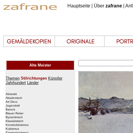
Hauptseite
|
Über
zafrane
|
Anf
Alte Meister
Themen
Stilrichtungen
Künstler
Jahrhundert
Länder
Abstrakt
Akademisch
Art Deco
Jugendstil
Barock
Blauer Reiter
Byzantinisch
Klassizistisch
Konstruktivismus
Kubismus
Expressionismus