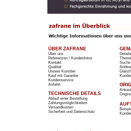
ÜBER ZAFRANE
GEM
Über uns
Detail
Referenzen / Kundenfotos
Theme
Kontakt
Suche 
Qualität
Antike
Unsere Künstler
Glanzf
Kauf mit Garantie
Kunde
Kundenservice
Anfahrt
ORI
Ankauf
TECHNISCHE DETAILS
Origin
Ablauf einer Bestellung
Zahlungsmöglichkeiten
AUF
Versandkosten
Beispi
Sicherheit und Datenschutz
Kunden