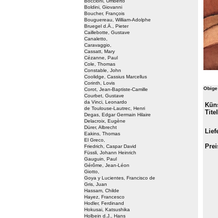
Boccioni, Umberto
Boldini, Giovanni
Boucher, François
Bouguereau, William-Adolphe
Bruegel d.Ä., Pieter
Caillebotte, Gustave
Canaletto,
Caravaggio,
Cassatt, Mary
Cézanne, Paul
Cole, Thomas
Constable, John
Coolidge, Cassius Marcellus
Corinth, Lovis
Obige
Corot, Jean-Baptiste-Camille
Courbet, Gustave
da Vinci, Leonardo
Küns
de Toulouse-Lautrec, Henri
Titel
Degas, Edgar Germain Hilaire
Delacroix, Eugène
Dürer, Albrecht
Liefe
Eakins, Thomas
El Greco,
Prei
Friedrich, Caspar David
Füssli, Johann Heinrich
Gauguin, Paul
Gérôme, Jean-Léon
Giotto,
Goya y Lucientes, Francisco de
Gris, Juan
Hassam, Childe
Hayez, Francesco
Hodler, Ferdinand
Hokusai, Katsushika
Holbein d.J., Hans