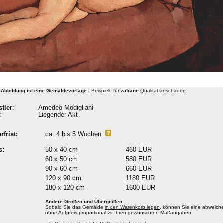
 Abbildung ist eine Gemäldevorlage
|
Beispiele für
zafrane
Qualität anschauen
tler
:
Amedeo Modigliani
:
Liegender Akt
rfrist:
ca. 4 bis 5 Wochen
s:
50 x 40 cm
460 EUR
60 x 50 cm
580 EUR
90 x 60 cm
660 EUR
120 x 90 cm
1180 EUR
180 x 120 cm
1600 EUR
Andere Größen und Übergrößen
Sobald Sie das Gemälde
in den Warenkorb legen
, können Sie eine abweiche
ohne Aufpreis proportional zu Ihren gewünschten Maßangaben