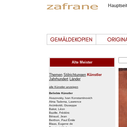
Hauptsei
Alte Meister
Themen
Stilrichtungen
Künstler
Jahrhundert
Länder
alle Künstler anzeigen
Beliebte Künstler
Aivazovsky, Ivan Konstantinovich
Alma Tadema, Lawrence
Arcimboldi, Giuseppe
Bakst, Léon
Bazille, Frédéric
Béraud, Jean
Berthon, Paul Émile
Blaas, Eugene de