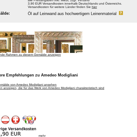
alle Preisangaben inkl. MwSt, zzgl. Versand
3,90 EUR Versandkosten innerhalb Deutschlands und Österreichs.
Versandkosten für weitere Länder finden Sie
hier
älde:
Öl auf Leinwand aus hochwertigem Leinenmaterial
nde Rahmen zu diesem Gemälde anzeigen
ere Empfehlungen zu Amedeo Modigliani
Gemälde von Amedeo Modigliani ansehen
 anzeigen, die für das Werk von Amedeo Modigliani charakteristisch sind
mehr