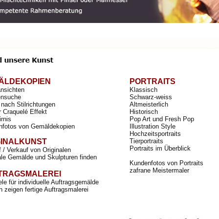
ÄLDEKOPIEN
PORTRAITS
ansichten
Klassisch
nsuche
Schwarz-weiss
nach Stilrichtungen
Altmeisterlich
r Craquelé Effekt
Historisch
irnis
Pop Art und Fresh Pop
nfotos von Gemäldekopien
Illustration Style
Hochzeitsportraits
GINALKUNST
Tierportraits
Portraits im Überblick
 / Verkauf von Originalen
ale Gemälde und Skulpturen finden
Kundenfotos von Portraits
zafrane Meistermaler
TRAGSMALEREI
ele für individuelle Auftragsgemälde
 zeigen fertige Auftragsmalerei