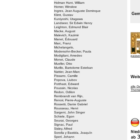
Holman Hunt, William
Homer, Winslow
Ingres, Jean Auguste Dominque
Gem
Klimt, Gustav
Kuniyoshi, Utagawa
Landseer, Sir Edwin Henry
Leighton, Edmund Blair
Macke, August
Malevich, Kazimir
Manet, Édouard
Marc, Franz
Michelangelo,
Modersohn-Becker, Paula
Modigliani, Amedeo
passe
Monet, Claude
Mueller, Otto
Murillo, Bartolome Esteban
Nattier, Jean-Marc
Pissarro, Camille
Weit
Popova, Liubov
Potthast, Edward
alle 
Poussin, Nicolas
Themen
Redon, Odilon
Rembrandt van Rijn,
Renoir, Pierre-Auguste
Rossetti, Dante Gabriel
Rousseau, Henri
Sargent, John Singer
Schiele, Egon
Seurat, Georges
Signac, Paul
Sisley, Alfred
Sorolla y Bastida, Joaquín
Sperl, Johann