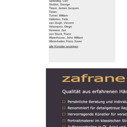
Spitzweg, Carl
Stubbs, George
Tissot, James Jacques
Tizian,
Turner, William
Vallotton, Felix
van Gogh, Vincent
Velazquez, Diego
Vermeer, Jan
von Stuck, Franz
Waterhouse, John William
Winterhalter, Franz Xaver
alle Künstler anzeigen