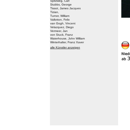
Spitzweg, Carl
Stubbs, George
Tissot, James Jacques
Tizian,
Turner, William
Vallotton, Felix
van Gogh, Vincent
Velazquez, Diego
Vermeer, Jan
von Stuck, Franz
Waterhouse, John William
Winterhalter, Franz Xaver
alle Künstler anzeigen