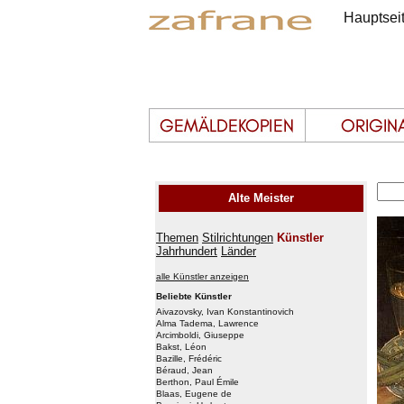
Hauptsei
Alte Meister
Themen
Stilrichtungen
Künstler
Jahrhundert
Länder
alle Künstler anzeigen
Beliebte Künstler
Aivazovsky, Ivan Konstantinovich
Alma Tadema, Lawrence
Arcimboldi, Giuseppe
Bakst, Léon
Bazille, Frédéric
Béraud, Jean
Berthon, Paul Émile
Blaas, Eugene de