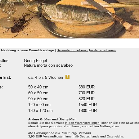
 Abbildung ist eine Gemäldevorlage
|
Beispiele für
zafrane
Qualität anschauen
tler
:
Georg Flegel
:
Natura morta con scarabeo
rfrist:
ca. 4 bis 5 Wochen
s:
50 x 40 cm
580 EUR
60 x 50 cm
700 EUR
90 x 60 cm
820 EUR
120 x 90 cm
1540 EUR
180 x 120 cm
1800 EUR
Andere Größen und Übergrößen
Sobald Sie das Gemälde
in den Warenkorb legen
, können Sie eine abweiche
ohne Aufpreis proportional zu Ihren gewünschten Maßangaben
alle Preisangaben inkl. MwSt, zzgl. Versand
3,90 EUR Versandkosten innerhalb Deutschlands und Österreichs.