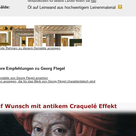
Versandkosten für weitere Länder finden Sie
hier
älde:
Öl auf Leinwand aus hochwertigem Leinenmaterial
nde Rahmen zu diesem Gemälde anzeigen
ere Empfehlungen zu Georg Flegel
Gemälde von Georg Flegel ansehen
 anzeigen, die für das Werk von Georg Flegel charakteristisch sind