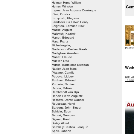
Holman Hunt, William
Homer, Winslow
Gem
Ingres, Jean Auguste Dominque
Klimt, Gustav
Kuniyoshi, Utagawa
Landseer, Sir Edwin Henry
Leighton, Edmund Blair
Macke, August
Malevich, Kazimir
Manet, Édouard
Marc, Franz
Michelangelo,
passe
Modersohn-Becker, Paula
Modigliani, Amedeo
Monet, Claude
Mueller, Otto
Murillo, Bartolome Esteban
Weit
Nattier, Jean-Marc
Pissarro, Camille
Popova, Liubov
alle 
Themen
Potthast, Edward
Poussin, Nicolas
Redon, Odilon
Rembrandt van Rijn,
Renoir, Pierre-Auguste
Rossetti, Dante Gabriel
Rousseau, Henri
Sargent, John Singer
Schiele, Egon
Seurat, Georges
Signac, Paul
Sisley, Alfred
Sorolla y Bastida, Joaquín
Sperl, Johann