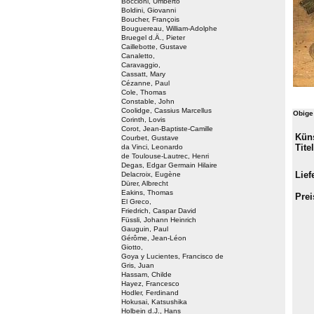
Boccioni, Umberto
Boldini, Giovanni
Boucher, François
Bouguereau, William-Adolphe
Bruegel d.Ä., Pieter
Caillebotte, Gustave
Canaletto,
Caravaggio,
Cassatt, Mary
Cézanne, Paul
Cole, Thomas
Constable, John
Coolidge, Cassius Marcellus
Obige
Corinth, Lovis
Corot, Jean-Baptiste-Camille
Küns
Courbet, Gustave
Titel
da Vinci, Leonardo
de Toulouse-Lautrec, Henri
Degas, Edgar Germain Hilaire
Liefe
Delacroix, Eugène
Dürer, Albrecht
Eakins, Thomas
Prei
El Greco,
Friedrich, Caspar David
Füssli, Johann Heinrich
Gauguin, Paul
Gérôme, Jean-Léon
Giotto,
Goya y Lucientes, Francisco de
Gris, Juan
Hassam, Childe
Hayez, Francesco
Hodler, Ferdinand
Hokusai, Katsushika
Holbein d.J., Hans