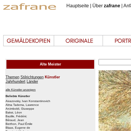
Hauptseite
|
Über
zafrane
|
Anf
Alte Meister
Themen
Stilrichtungen
Künstler
Jahrhundert
Länder
alle Künstler anzeigen
Beliebte Künstler
Aivazovsky, Ivan Konstantinovich
Alma Tadema, Lawrence
Arcimboldi, Giuseppe
Bakst, Léon
Bazille, Frédéric
Béraud, Jean
Berthon, Paul Émile
Blaas, Eugene de