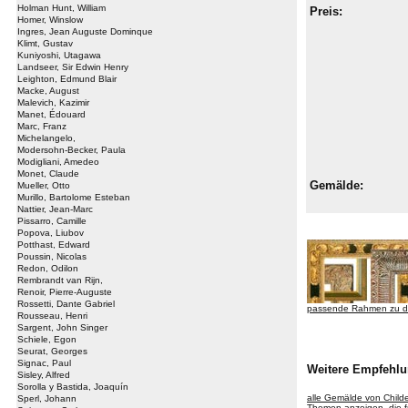
Holman Hunt, William
Preis:
Homer, Winslow
Ingres, Jean Auguste Dominque
Klimt, Gustav
Kuniyoshi, Utagawa
Landseer, Sir Edwin Henry
Leighton, Edmund Blair
Macke, August
Malevich, Kazimir
Manet, Édouard
Marc, Franz
Michelangelo,
Modersohn-Becker, Paula
Modigliani, Amedeo
Monet, Claude
Gemälde:
Mueller, Otto
Murillo, Bartolome Esteban
Nattier, Jean-Marc
Pissarro, Camille
Popova, Liubov
Potthast, Edward
Poussin, Nicolas
Redon, Odilon
Rembrandt van Rijn,
Renoir, Pierre-Auguste
Rossetti, Dante Gabriel
passende Rahmen zu d
Rousseau, Henri
Sargent, John Singer
Schiele, Egon
Seurat, Georges
Signac, Paul
Weitere Empfehl
Sisley, Alfred
Sorolla y Bastida, Joaquín
alle Gemälde von Chil
Sperl, Johann
Themen anzeigen, die f