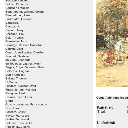
Boccioni, Umberto
Boldini, Giovanni
Boucher, François
Bouguereau, William-Adolphe
Bruegel d.Ä., Pieter
Caillebotte, Gustave
Canaletto,
Caravaggio,
Cassatt, Mary
Cézanne, Paul
Cole, Thomas
Constable, John
Coolidge, Cassius Marcellus
Corinth, Lovis
Corot, Jean-Baptiste-Camille
Courbet, Gustave
da Vinci, Leonardo
de Toulouse-Lautrec, Henri
Degas, Edgar Germain Hilaire
Delacroix, Eugène
Dürer, Albrecht
Eakins, Thomas
El Greco,
Friedrich, Caspar David
Füssli, Johann Heinrich
Gauguin, Paul
Gérôme, Jean-Léon
Obige Abbildung ist e
Giotto,
Goya y Lucientes, Francisco de
Künstler
:
Gris, Juan
Titel
:
Hassam, Childe
Hayez, Francesco
Hodler, Ferdinand
Lieferfrist:
Hokusai, Katsushika
Holbein d.J., Hans