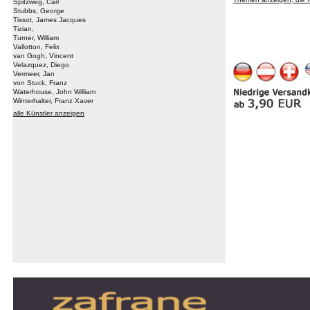
Spitzweg, Carl
Stubbs, George
Tissot, James Jacques
Tizian,
Turner, William
Vallotton, Felix
van Gogh, Vincent
Velazquez, Diego
Vermeer, Jan
von Stuck, Franz
Waterhouse, John William
Winterhalter, Franz Xaver
alle Künstler anzeigen