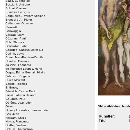
Blaas, Eugene de
Boccioni, Umberto
Boldini, Giovanni
Boucher, François
Bouguereau, William-Adolphe
Bruegel d.Ä., Pieter
Caillebotte, Gustave
Canaletto,
Caravaggio,
Cassatt, Mary
Cézanne, Paul
Cole, Thomas
Constable, John
Coolidge, Cassius Marcellus
Corinth, Lovis
Corot, Jean-Baptiste-Camille
Courbet, Gustave
da Vinci, Leonardo
de Toulouse-Lautrec, Henri
Degas, Edgar Germain Hilaire
Delacroix, Eugène
Dürer, Albrecht
Eakins, Thomas
El Greco,
Friedrich, Caspar David
Füssli, Johann Heinrich
Gauguin, Paul
Gérôme, Jean-Léon
Giotto,
Obige Abbildung ist e
Goya y Lucientes, Francisco de
Gris, Juan
Künstler
:
Hassam, Childe
Titel
:
Hayez, Francesco
Hodler, Ferdinand
Hokusai, Katsushika