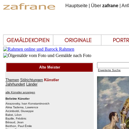
Hauptseite
|
Über
zafrane
|
Anf
Alte Meister
Erweiterte Suche
Themen
Stilrichtungen
Künstler
Jahrhundert
Länder
alle Künstler anzeigen
Beliebte Künstler
Aivazovsky, Ivan Konstantinovich
Alma Tadema, Lawrence
Arcimboldi, Giuseppe
Bakst, Léon
Bazille, Frédéric
Béraud, Jean
Berthon, Paul Émile