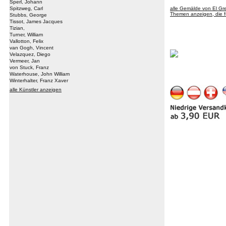
Sperl, Johann
Spitzweg, Carl
alle Gemälde von El G
Themen anzeigen, die fü
Stubbs, George
Tissot, James Jacques
Tizian,
Turner, William
Vallotton, Felix
van Gogh, Vincent
Velazquez, Diego
Vermeer, Jan
von Stuck, Franz
Waterhouse, John William
Winterhalter, Franz Xaver
alle Künstler anzeigen