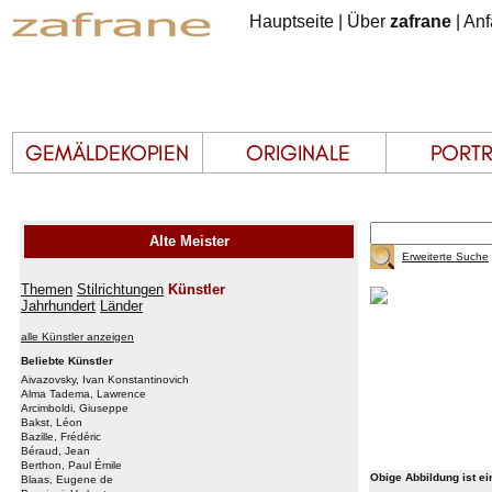
Hauptseite
|
Über
zafrane
|
Anf
Alte Meister
Erweiterte Suche
Themen
Stilrichtungen
Künstler
Jahrhundert
Länder
alle Künstler anzeigen
Beliebte Künstler
Aivazovsky, Ivan Konstantinovich
Alma Tadema, Lawrence
Arcimboldi, Giuseppe
Bakst, Léon
Bazille, Frédéric
Béraud, Jean
Berthon, Paul Émile
Obige Abbildung ist e
Blaas, Eugene de