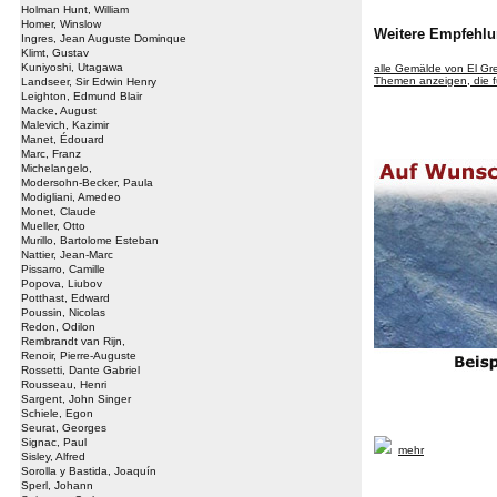
Holman Hunt, William
Homer, Winslow
Weitere Empfehlu
Ingres, Jean Auguste Dominque
Klimt, Gustav
Kuniyoshi, Utagawa
alle Gemälde von El G
Themen anzeigen, die fü
Landseer, Sir Edwin Henry
Leighton, Edmund Blair
Macke, August
Malevich, Kazimir
Manet, Édouard
Marc, Franz
Michelangelo,
Modersohn-Becker, Paula
Modigliani, Amedeo
Monet, Claude
Mueller, Otto
Murillo, Bartolome Esteban
Nattier, Jean-Marc
Pissarro, Camille
Popova, Liubov
Potthast, Edward
Poussin, Nicolas
Redon, Odilon
Rembrandt van Rijn,
Renoir, Pierre-Auguste
Rossetti, Dante Gabriel
Rousseau, Henri
Sargent, John Singer
Schiele, Egon
Seurat, Georges
Signac, Paul
mehr
Sisley, Alfred
Sorolla y Bastida, Joaquín
Sperl, Johann