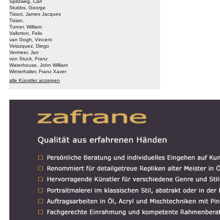
Spitzweg, Carl
Stubbs, George
Tissot, James Jacques
Tizian,
Turner, William
Vallotton, Felix
van Gogh, Vincent
Velazquez, Diego
Vermeer, Jan
von Stuck, Franz
Waterhouse, John William
Winterhalter, Franz Xaver
alle Künstler anzeigen