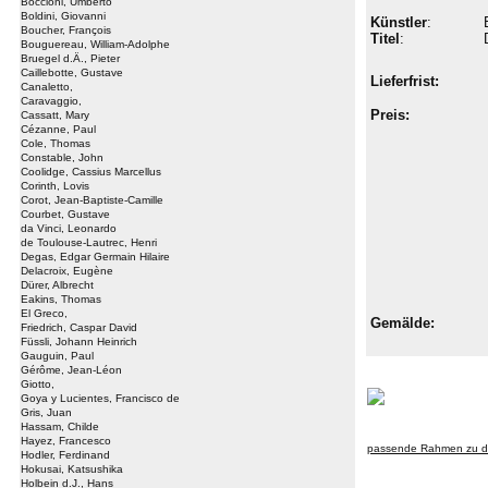
Boccioni, Umberto
Boldini, Giovanni
Künstler
:
Boucher, François
Titel
:
Bouguereau, William-Adolphe
Bruegel d.Ä., Pieter
Caillebotte, Gustave
Lieferfrist:
Canaletto,
Caravaggio,
Preis:
Cassatt, Mary
Cézanne, Paul
Cole, Thomas
Constable, John
Coolidge, Cassius Marcellus
Corinth, Lovis
Corot, Jean-Baptiste-Camille
Courbet, Gustave
da Vinci, Leonardo
de Toulouse-Lautrec, Henri
Degas, Edgar Germain Hilaire
Delacroix, Eugène
Dürer, Albrecht
Eakins, Thomas
El Greco,
Gemälde:
Friedrich, Caspar David
Füssli, Johann Heinrich
Gauguin, Paul
Gérôme, Jean-Léon
Giotto,
Goya y Lucientes, Francisco de
Gris, Juan
Hassam, Childe
Hayez, Francesco
passende Rahmen zu d
Hodler, Ferdinand
Hokusai, Katsushika
Holbein d.J., Hans