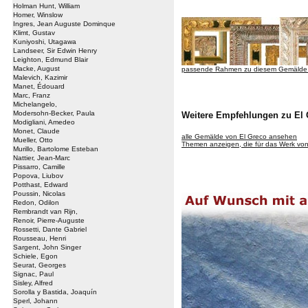
Holman Hunt, William
Homer, Winslow
Ingres, Jean Auguste Dominque
Klimt, Gustav
Kuniyoshi, Utagawa
Landseer, Sir Edwin Henry
Leighton, Edmund Blair
Macke, August
passende Rahmen zu diesem Gemälde
Malevich, Kazimir
Manet, Édouard
Marc, Franz
Michelangelo,
Modersohn-Becker, Paula
Weitere Empfehlungen zu El 
Modigliani, Amedeo
Monet, Claude
alle Gemälde von El Greco ansehen
Mueller, Otto
Themen anzeigen, die für das Werk von 
Murillo, Bartolome Esteban
Nattier, Jean-Marc
Pissarro, Camille
Popova, Liubov
Potthast, Edward
Poussin, Nicolas
Redon, Odilon
Rembrandt van Rijn,
Renoir, Pierre-Auguste
Rossetti, Dante Gabriel
Rousseau, Henri
Sargent, John Singer
Schiele, Egon
Seurat, Georges
Signac, Paul
Sisley, Alfred
Sorolla y Bastida, Joaquín
Sperl, Johann