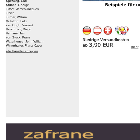
Spitzweg, Carl
Stubbs, George
Tissot, James Jacques
Tizian,
Turner, William
Vallotton, Felix
van Gogh, Vincent
Velazquez, Diego
Vermeer, Jan
von Stuck, Franz
Waterhouse, John William
Winterhalter, Franz Xaver
mehr
alle Künstler anzeigen