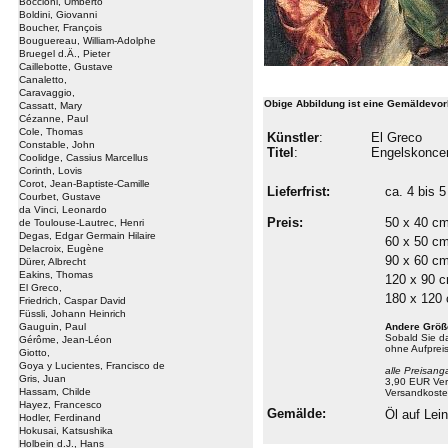
Boccioni, Umberto
Boldini, Giovanni
Boucher, François
Bouguereau, William-Adolphe
Bruegel d.Ä., Pieter
Caillebotte, Gustave
Canaletto,
Caravaggio,
Obige Abbildung ist eine Gemäldevor
Cassatt, Mary
Cézanne, Paul
Cole, Thomas
Künstler
:
El Greco
Constable, John
Titel
:
Engelskoncer
Coolidge, Cassius Marcellus
Corinth, Lovis
Corot, Jean-Baptiste-Camille
Lieferfrist:
ca. 4 bis
Courbet, Gustave
da Vinci, Leonardo
Preis:
50 x 40 c
de Toulouse-Lautrec, Henri
Degas, Edgar Germain Hilaire
60 x 50 c
Delacroix, Eugène
90 x 60 c
Dürer, Albrecht
Eakins, Thomas
120 x 90 
El Greco,
180 x 120
Friedrich, Caspar David
Füssli, Johann Heinrich
Gauguin, Paul
Andere Größ
Sobald Sie 
Gérôme, Jean-Léon
ohne Aufprei
Giotto,
Goya y Lucientes, Francisco de
alle Preisang
Gris, Juan
3,90 EUR Ver
Hassam, Childe
Versandkoste
Hayez, Francesco
Gemälde:
Öl auf Le
Hodler, Ferdinand
Hokusai, Katsushika
Holbein d.J., Hans