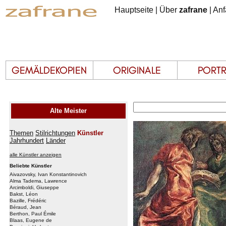
Hauptseite
|
Über
zafrane
|
Anf
Alte Meister
Themen
Stilrichtungen
Künstler
Jahrhundert
Länder
alle Künstler anzeigen
Beliebte Künstler
Aivazovsky, Ivan Konstantinovich
Alma Tadema, Lawrence
Arcimboldi, Giuseppe
Bakst, Léon
Bazille, Frédéric
Béraud, Jean
Berthon, Paul Émile
Blaas, Eugene de